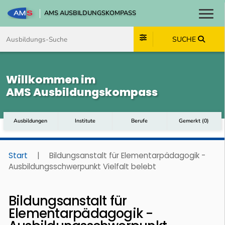
AMS AUSBILDUNGSKOMPASS
Toggl
Zum Inhalt springen
Zum Navmenü springen
Zur Suche springen
Zum Footer springen
SUCHE
Willkommen im
AMS Ausbildungskompass
Ausbildungen
Institute
Berufe
Gemerkt
(
0
)
Start
|
Bildungsanstalt für Elementarpädagogik -
Ausbildungsschwerpunkt Vielfalt belebt
Bildungsanstalt für
Elementarpädagogik -