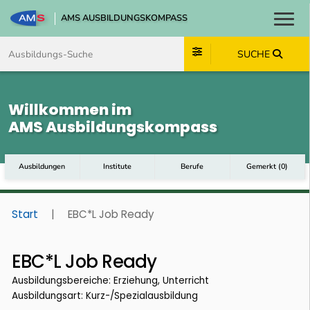
AMS AUSBILDUNGSKOMPASS
Toggl
Zum Inhalt springen
Zum Navmenü springen
Zur Suche springen
Zum Footer springen
SUCHE
Willkommen im
AMS Ausbildungskompass
Ausbildungen
Institute
Berufe
Gemerkt
(
0
)
Start
|
EBC*L Job Ready
EBC*L Job Ready
Ausbildungsbereiche: Erziehung, Unterricht
Ausbildungsart: Kurz-/Spezialausbildung