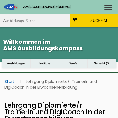
AMS AUSBILDUNGSKOMPASS
Toggl
Zum Inhalt springen
Zum Navmenü springen
Zur Suche springen
Zum Footer springen
SUCHE
Willkommen im
AMS Ausbildungskompass
Ausbildungen
Institute
Berufe
Gemerkt
(
0
)
Start
|
Lehrgang Diplomierte/r TrainerIn und
DigiCoach in der Erwachsenenbildung
Lehrgang Diplomierte/r
TrainerIn und DigiCoach in der