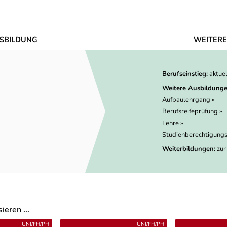
SBILDUNG
WEITERE
Berufseinstieg:
aktue
Weitere Ausbildunge
Aufbaulehrgang »
Berufsreifeprüfung »
Lehre »
Studienberechtigungs
Weiterbildungen:
zur
eren ...
UNI/FH/PH
UNI/FH/PH