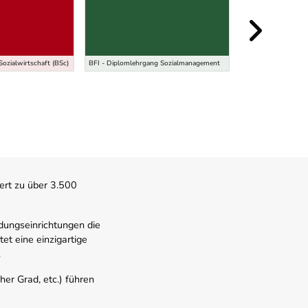
PhD - Doktoratsst
Sozialwirtschaft (BSc)
BFI - Diplomlehrgang Sozialmanagement
Theological Studies
ert zu über 3.500
dungseinrichtungen die
t eine einzigartige
.
er Grad, etc.) führen