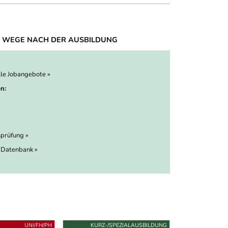
 WEGE NACH DER AUSBILDUNG
lle Jobangebote »
n:
prüfung »
 Datenbank »
UNI/FH/PH
KURZ-/SPEZIALAUSBILDUNG