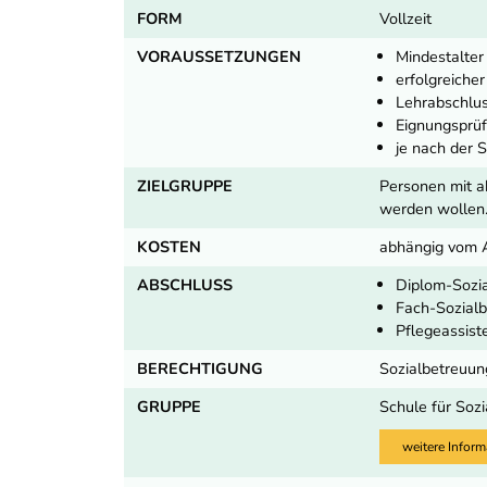
FORM
Vollzeit
VORAUSSETZUNGEN
Mindestalter
erfolgreiche
Lehrabschlus
Eignungsprü
je nach der 
ZIELGRUPPE
Personen mit a
werden wollen
KOSTEN
abhängig vom 
ABSCHLUSS
Diplom-Sozia
Fach-Sozialb
Pflegeassist
BERECHTIGUNG
Sozialbetreuung
GRUPPE
Schule für Soz
weitere Inform