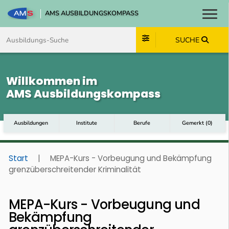
AMS AUSBILDUNGSKOMPASS
Toggl
Zum Inhalt springen
Zum Navmenü springen
Zur Suche springen
Zum Footer springen
SUCHE
Willkommen im
AMS Ausbildungskompass
Ausbildungen
Institute
Berufe
Gemerkt
(
0
)
Start
|
MEPA-Kurs - Vorbeugung und Bekämpfung
grenzüberschreitender Kriminalität
MEPA-Kurs - Vorbeugung und
Bekämpfung