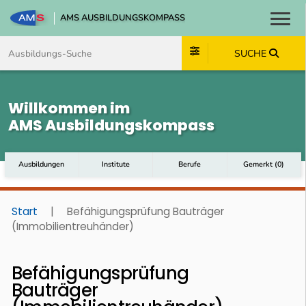
AMS AUSBILDUNGSKOMPASS
Toggl
Zum Inhalt springen
Zum Navmenü springen
Zur Suche springen
Zum Footer springen
SUCHE
Willkommen im
AMS Ausbildungskompass
Ausbildungen
Institute
Berufe
Gemerkt
(
0
)
Start
|
Befähigungsprüfung Bauträger
(Immobilientreuhänder)
Befähigungsprüfung
Bauträger