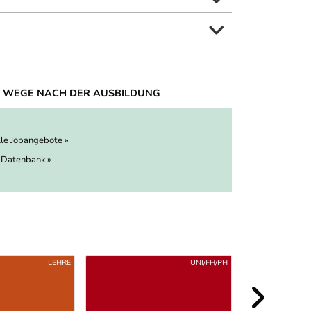
 WEGE NACH DER AUSBILDUNG
lle Jobangebote »
 Datenbank »
LEHRE
UNI/FH/PH
KURZ-/