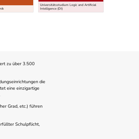
Universitätsstudium Logic and Artificial
BFI - Ausbildung zu
nik
Intelligence (DI)
Erdbaumaschinenfü
ert zu über 3.500
dungseinrichtungen die
t eine einzigartige
.
er Grad, etc.) führen
üllter Schulpflicht,