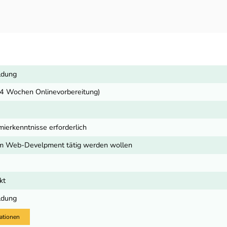
ldung
4 Wochen Onlinevorbereitung)
ierkenntnisse erforderlich
 im Web-Develpment tätig werden wollen
kt
ldung
ationen