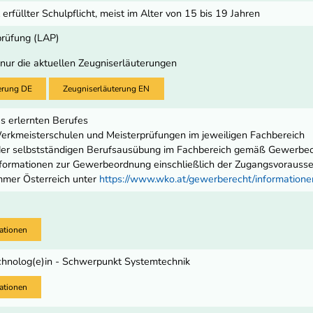
 erfüllter Schulpflicht, meist im Alter von 15 bis 19 Jahren
prüfung (LAP)
 nur die aktuellen Zeugniserläuterungen
erung DE
Zeugniserläuterung EN
s erlernten Berufes
rkmeisterschulen und Meisterprüfungen im jeweiligen Fachbereich
 der selbstständigen Berufsausübung im Fachbereich gemäß Gewerbe
ormationen zur Gewerbeordnung einschließlich der Zugangsvoraussetz
mmer Österreich unter
https://www.wko.at/gewerberecht/informatio
ationen
chnolog(e)in - Schwerpunkt Systemtechnik
ationen