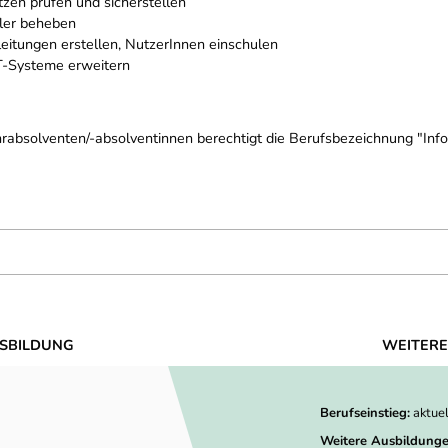
tzen prüfen und sicherstellen
ler beheben
eitungen erstellen, NutzerInnen einschulen
T-Systeme erweitern
hrabsolventen/-absolventinnen berechtigt die Berufsbezeichnung "Inf
SBILDUNG
WEITERE
Berufseinstieg:
aktue
Weitere Ausbildunge