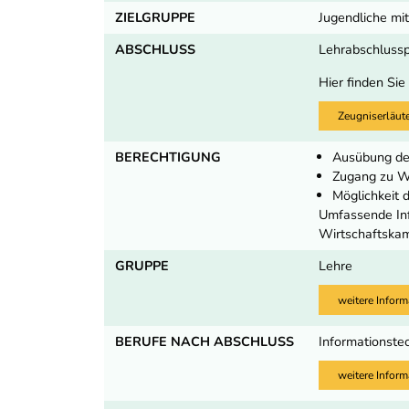
ZIELGRUPPE
Jugendliche mit
ABSCHLUSS
Lehrabschluss
Hier finden Sie
Zeugniserläut
BERECHTIGUNG
Ausübung de
Zugang zu We
Möglichkeit
Umfassende Inf
Wirtschaftska
GRUPPE
Lehre
weitere Inform
BERUFE NACH ABSCHLUSS
Informationste
weitere Inform