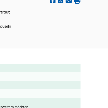
rtraut
auerIn
r erweitern möchten