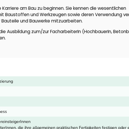
e Karriere am Bau zu beginnen. Sie kennen die wesentlichen
 mit Baustoffen und Werkzeugen sowie deren Verwendung ve
er Bauteile und Bauwerke mitzuarbeiten.
die Ausbildung zum/zur FacharbeiterIn (HochbauerIn, Betonb
en.
zierung
ness
reinsteigerInnen
iterInnen, die ihre allgemeinen praktischen Fertigkeiten festigen ode