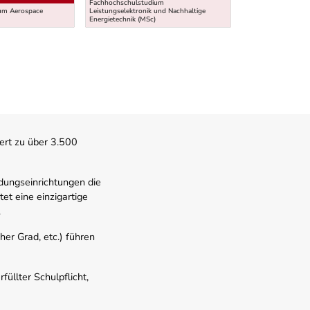
Fachhochschulstudium
um Aerospace
Leistungselektronik und Nachhaltige
Weiterbildungsstudi
Energietechnik (MSc)
MBA Space Archite
ert zu über 3.500
dungseinrichtungen die
t eine einzigartige
.
er Grad, etc.) führen
üllter Schulpflicht,