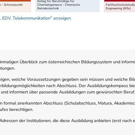
Kolleg für Berufstätige für
ik - Schwerpunkt
Chemieingenieure - Chemische
Fachhochschulstudi
Betriebstechnik
Engineering (MSc)
, EDV, Telekommunikation" anzeigen
nmaligen Überblick zum österreichischen Bildungssystem und informi
htungen.
zeigen, welche Voraussetzungen gegeben sein müssen und welche Bil
rbildungsmöglichkeiten nach Abschluss. Der Ausbildungskompass biete
 und informiert über passende Ausbildungen zum gewünschten Beruf
em formal anerkannten Abschluss (Schulabschluss, Matura, Akademisch
ufes berechtigen.
ressen der Institutionen, die diese Ausbildung anbieten (erst nach erf