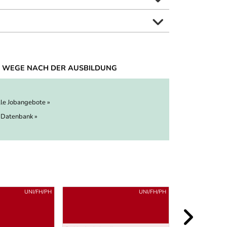
 WEGE NACH DER AUSBILDUNG
lle Jobangebote »
 Datenbank »
UNI/FH/PH
UNI/FH/PH