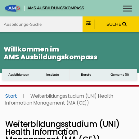
AMS AUSBILDUNGSKOMPASS
Toggl
Zum Inhalt springen
Zum Navmenü springen
Zur Suche springen
Zum Footer springen
SUCHE
Willkommen im
AMS Ausbildungskompass
Ausbildungen
Institute
Berufe
Gemerkt
(
0
)
Start
|
Weiterbildungsstudium (UNI) Health
Information Management (MA (CE))
Weiterbildungsstudium (UNI)
Health Information