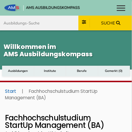
AMS AUSBILDUNGSKOMPASS
Toggl
Zum Inhalt springen
Zum Navmenü springen
Zur Suche springen
Zum Footer springen
SUCHE
Willkommen im
AMS Ausbildungskompass
Ausbildungen
Institute
Berufe
Gemerkt
(
0
)
Start
|
Fachhochschulstudium StartUp
Management (BA)
Fachhochschulstudium
StartUp Management (BA)