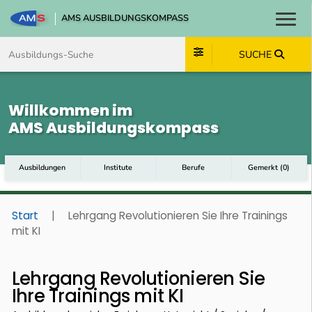
AMS AUSBILDUNGSKOMPASS
Toggl
Zum Inhalt springen
Zum Navmenü springen
Zur Suche springen
Zum Footer springen
SUCHE
Willkommen im
AMS Ausbildungskompass
Ausbildungen
Institute
Berufe
Gemerkt
(
0
)
Start
|
Lehrgang Revolutionieren Sie Ihre Trainings
mit KI
Lehrgang Revolutionieren Sie
Ihre Trainings mit KI