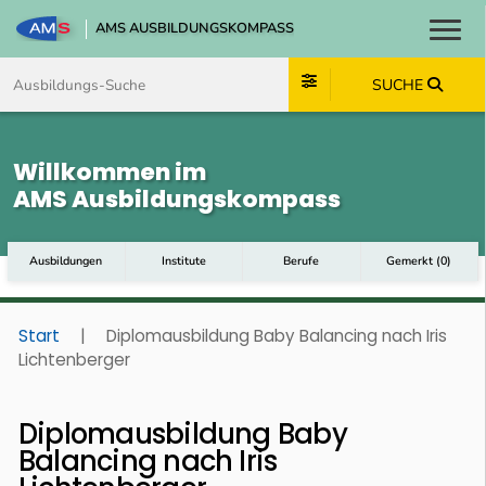
AMS AUSBILDUNGSKOMPASS
Toggl
Zum Inhalt springen
Zum Navmenü springen
Zur Suche springen
Zum Footer springen
SUCHE
Willkommen im
AMS Ausbildungskompass
Ausbildungen
Institute
Berufe
Gemerkt
(
0
)
Start
|
Diplomausbildung Baby Balancing nach Iris
Lichtenberger
Diplomausbildung Baby
Balancing nach Iris