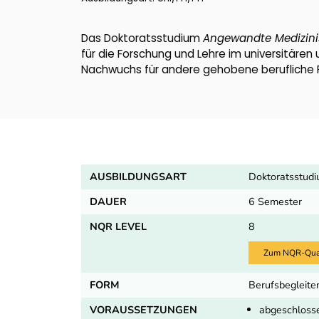
Das Doktoratsstudium
Angewandte Medizini
für die Forschung und Lehre im universitären
Nachwuchs für andere gehobene berufliche P
AUSBILDUNGSART
Doktoratsstud
DAUER
6 Semester
NQR LEVEL
8
Zum NQR-Quali
FORM
Berufsbegleiten
VORAUSSETZUNGEN
abgeschloss