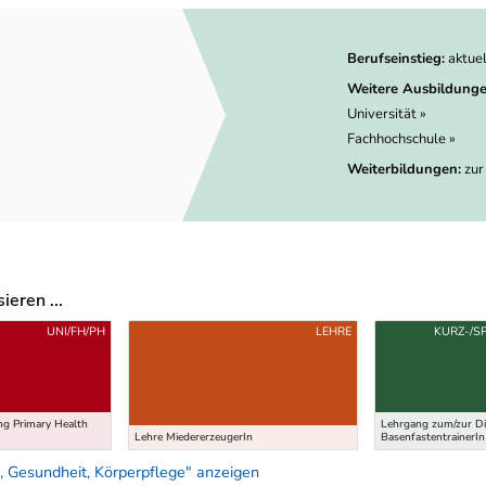
Berufseinstieg:
aktue
Weitere Ausbildunge
Universität »
Fachhochschule »
Weiterbildungen:
zur
eren ...
UNI/FH/PH
LEHRE
KURZ-/S
g Primary Health
Lehrgang zum/zur Di
Lehre MiedererzeugerIn
BasenfastentrainerIn
 Gesundheit, Körperpflege" anzeigen