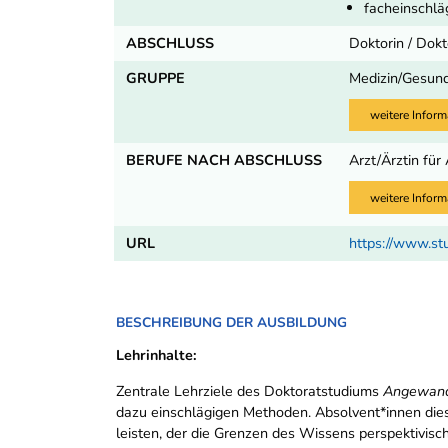
facheinschlä
ABSCHLUSS
Doktorin / Dok
GRUPPE
Medizin/Gesund
weitere Inform
BERUFE NACH ABSCHLUSS
Arzt/Ärztin für
weitere Inform
URL
https://www.st
BESCHREIBUNG DER AUSBILDUNG
Lehrinhalte:
Zentrale Lehrziele des Doktoratstudiums
Angewand
dazu einschlägigen Methoden. Absolvent*innen dies
leisten, der die Grenzen des Wissens perspektivis