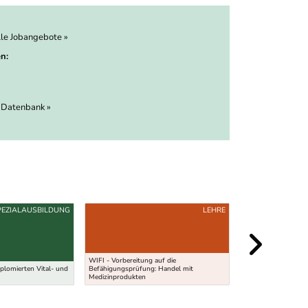
lle Jobangebote »
n:
 Datenbank »
PEZIALAUSBILDUNG
LEHRE
Universitätsstudium
WIFI - Vorbereitung auf die
Bewegungswissensc
plomierten Vital- und
Befähigungsprüfung: Handel mit
Gesundheitsförderu
Medizinprodukten
(MSc)