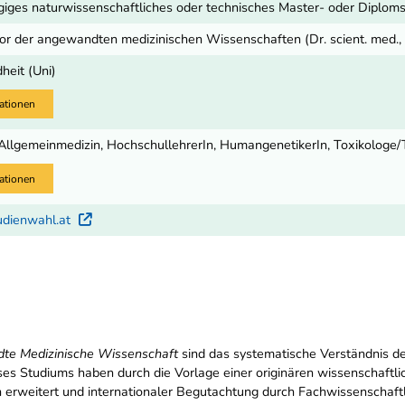
giges naturwissenschaftliches oder technisches Master- oder Diplom
tor der angewandten medizinischen Wissenschaften (Dr. scient. med.,
heit (Uni)
ationen
 Allgemeinmedizin, HochschullehrerIn, HumangenetikerIn, Toxikologe/T
ationen
udienwahl.at
Externer Link
te Medizinische Wissenschaft
sind das systematische Verständnis de
es Studiums haben durch die Vorlage einer originären wissenschaftli
ch erweitert und internationaler Begutachtung durch Fachwissenschaft