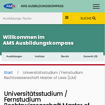
AMS AUSBILDUNGSKOMPASS
Toggl
Zum Inhalt springen
Zum Navmenü springen
Zur Suche springen
Zum Footer springen
SUCHE
Willkommen im
AMS Ausbildungskompass
Ausbildungen
Institute
Berufe
Gemerkt
(
0
)
Start
|
Universitätsstudium / Fernstudium
Rechtswissenschaft Master of Laws (LLM)
Universitätsstudium /
Fernstudium