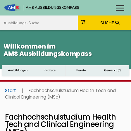
AMS AUSBILDUNGSKOMPASS
Toggl
Zum Inhalt springen
Zum Navmenü springen
Zur Suche springen
Zum Footer springen
SUCHE
Willkommen im
AMS Ausbildungskompass
Ausbildungen
Institute
Berufe
Gemerkt
(
0
)
Start
|
Fachhochschulstudium Health Tech and
Clinical Engineering (MSc)
Fachhochschulstudium Health
Tech and Clinical Engineering