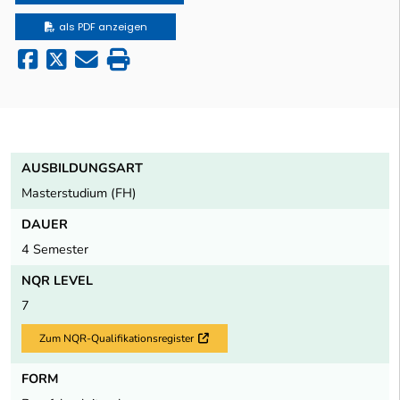
als PDF anzeigen
AUSBILDUNGSART
Masterstudium (FH)
DAUER
4 Semester
NQR LEVEL
7
Zum NQR-Qualifikationsregister
Externer Link
FORM