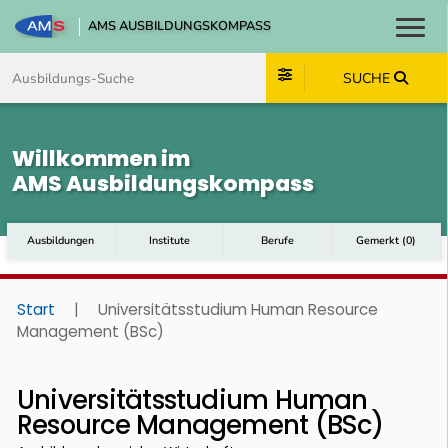
AMS AUSBILDUNGSKOMPASS
Toggl
Zum Inhalt springen
Zum Navmenü springen
Zur Suche springen
Zum Footer springen
SUCHE
Willkommen im
AMS Ausbildungskompass
Ausbildungen
Institute
Berufe
Gemerkt
(
0
)
Start
|
Universitätsstudium Human Resource
Management (BSc)
Universitätsstudium Human
Resource Management (BSc)