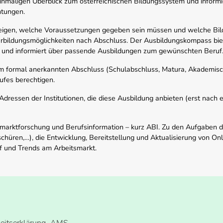
nmaligen Überblick zum österreichischen Bildungssystem und informi
htungen.
zeigen, welche Voraussetzungen gegeben sein müssen und welche Bil
rbildungsmöglichkeiten nach Abschluss. Der Ausbildungskompass biete
 und informiert über passende Ausbildungen zum gewünschten Beruf
em formal anerkannten Abschluss (Schulabschluss, Matura, Akademisch
ufes berechtigen.
ressen der Institutionen, die diese Ausbildung anbieten (erst nach erf
smarktforschung und Berufsinformation – kurz ABI. Zu den Aufgaben d
schüren,…), die Entwicklung, Bereitstellung und Aktualisierung von On
f und Trends am Arbeitsmarkt.