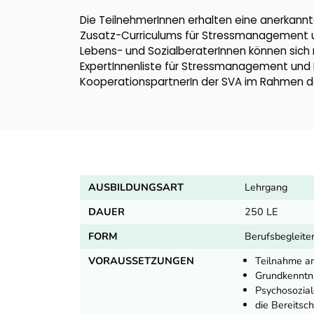
Die TeilnehmerInnen erhalten eine anerkannt
Zusatz-Curriculums für Stressmanagement u
Lebens- und SozialberaterInnen können sich n
ExpertInnenliste für Stressmanagement und B
KooperationspartnerIn der SVA im Rahmen de
AUSBILDUNGSART
Lehrgang
DAUER
250 LE
FORM
Berufsbegleite
VORAUSSETZUNGEN
Teilnahme a
Grundkenntn
Psychosozial
die Bereitsc