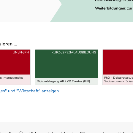
Weiterbildungen:
zur
eren ...
UNI/FH/PH
KURZ-/SPEZIALAUSBILDUNG
 Internationales
PhD - Doktoratsstud
Diplomlehrgang AR / VR Creator (IHK)
Socioeconomic Scien
es" und "Wirtschaft" anzeigen