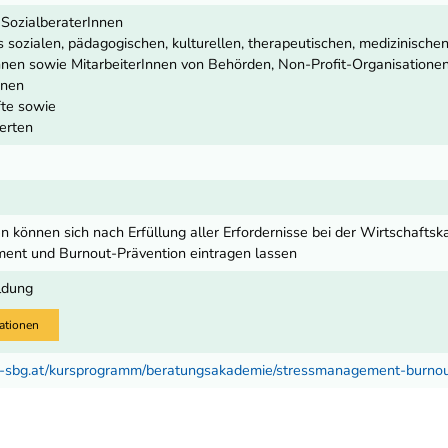
SozialberaterInnen
 sozialen, pädagogischen, kulturellen, therapeutischen, medizinische
nnen sowie MitarbeiterInnen von Behörden, Non-Profit-Organisationen
nnen
fte sowie
ierten
 können sich nach Erfüllung aller Erfordernisse bei der Wirtschaftsk
ent und Burnout-Prävention eintragen lassen
ldung
ationen
fi-sbg.at/kursprogramm/beratungsakademie/stressmanagement-burno