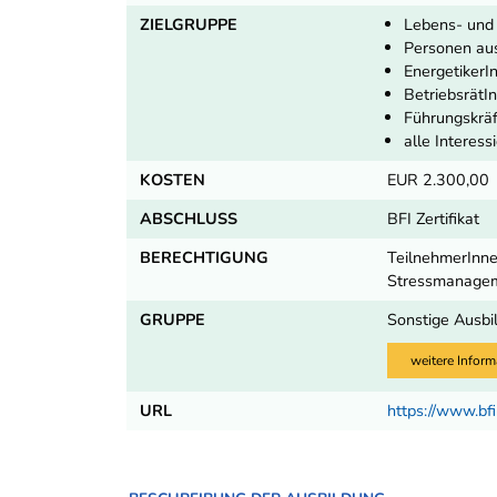
ZIELGRUPPE
Lebens- und 
Personen aus
EnergetikerI
BetriebsrätI
Führungskrä
alle Interess
KOSTEN
EUR 2.300,00
ABSCHLUSS
BFI Zertifikat
BERECHTIGUNG
TeilnehmerInnen
Stressmanagem
GRUPPE
Sonstige Ausbi
weitere Inform
URL
https://www.b