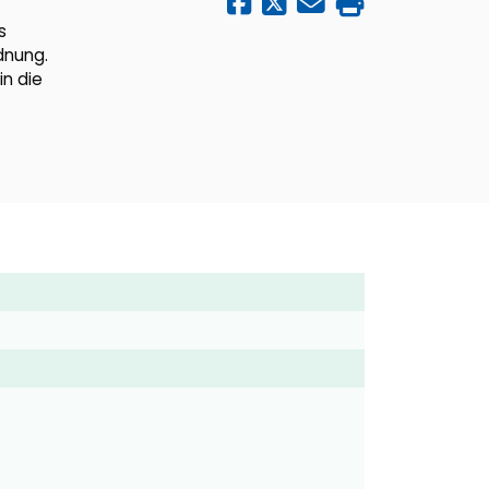
s
dnung.
in die
)