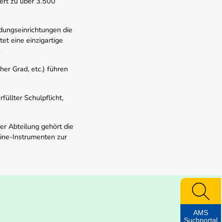
ert zu über 3.500
dungseinrichtungen die
t eine einzigartige
.
er Grad, etc.) führen
üllter Schulpflicht,
er Abteilung gehört die
line-Instrumenten zur
AMS
Suchportal