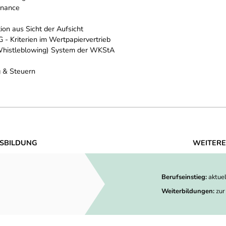
inance
n aus Sicht der Aufsicht
 - Kriterien im Wertpapiervertrieb
histleblowing) System der WKStA
g & Steuern
SBILDUNG
WEITERE
Berufseinstieg:
aktue
Weiterbildungen:
zur