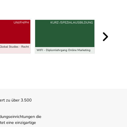
UNI/FH/PH
KURZ-/SPEZIALAUSBILDUNG
KURZ-/
Global Studies - Recht
WIFI - Ausbildung 
WIFI - Diplomlehrgang Online Marketing
Versicherungsmakle
ert zu über 3.500
dungseinrichtungen die
t eine einzigartige