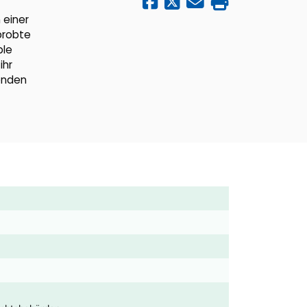
 einer
probte
ble
ihr
enden