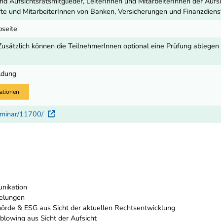
nd Aufsichtsratsmitglieder, LeiterInnen und MitarbeiterInnen der Auf
te und MitarbeiterInnen von Banken, Versicherungen und Finanzdienst
seite
Zusätzlich können die TeilnehmerInnen optional eine Prüfung ablegen 
ldung
ationen
seminar/11700/
Externer Link
nikation
elungen
hörde & ESG aus Sicht der aktuellen Rechtsentwicklung
lowing aus Sicht der Aufsicht