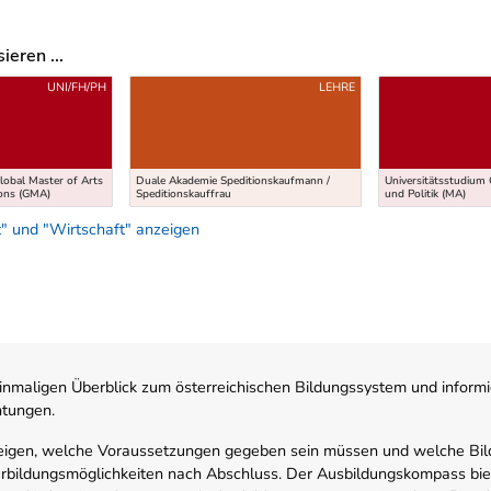
eren ...
UNI/FH/PH
LEHRE
lobal Master of Arts
Duale Akademie Speditionskaufmann /
Universitätsstudium 
ions (GMA)
Speditionskauffrau
und Politik (MA)
" und "Wirtschaft" anzeigen
nmaligen Überblick zum österreichischen Bildungssystem und informi
htungen.
zeigen, welche Voraussetzungen gegeben sein müssen und welche Bil
rbildungsmöglichkeiten nach Abschluss. Der Ausbildungskompass biete