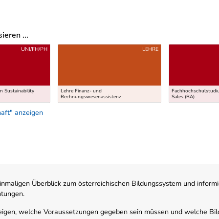
eren ...
UNI/FH/PH
LEHRE
 Sustainability
Lehre Finanz- und
Fachhochschulstudi
Rechnungswesenassistenz
Sales (BA)
aft" anzeigen
nmaligen Überblick zum österreichischen Bildungssystem und informi
htungen.
zeigen, welche Voraussetzungen gegeben sein müssen und welche Bil