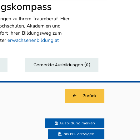
ungskompass
ngen zu Ihrem Traumberuf. Hier
Hochschulen, Akademien und
sofort Ihren Bildungsweg zum
nter
erwachsenenbildung.at
Gemerkte Ausbildungen
(
0
)
Zurück
Ausbildung
merken
als PDF anzeigen