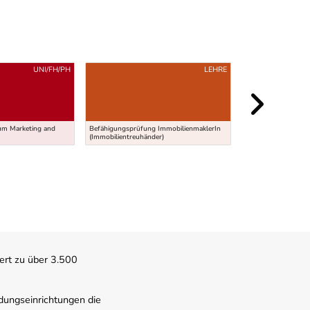
UNI/FH/PH
LEHRE
um Marketing and
Befähigungsprüfung ImmobilienmaklerIn
Lehre Einzelhandel
(Immobilientreuhänder)
Kraftfahrzeuge und 
ert zu über 3.500
dungseinrichtungen die