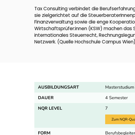
Tax Consulting verbindet die Berufserfahru
sie zielgerichtet auf die SteuerberaterInne
Finanzverwaltung sowie die enge Kooperati
Wirtschaftsprüfer:innen (KSW) machen das St
internationales Steuerrecht, Rechnungslegung
Netzwerk. (Quelle Hochschule Campus Wien
AUSBILDUNGSART
Masterstudium 
DAUER
4 Semester
NQR LEVEL
7
Zum NQR-Quali
FORM
Berufsbegleite