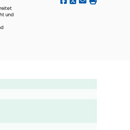
reitet
cht und
nd