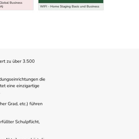
Global Business
Weiterbildungsstudi
A)
WIFI - Home Staging Basis und Business
(LLM)
ert zu über 3.500
dungseinrichtungen die
t eine einzigartige
.
er Grad, etc.) führen
üllter Schulpflicht,