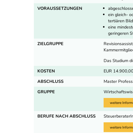
VORAUSSETZUNGEN
abgeschlosse
ein gleich- 
tertiären Bil
eine mindest
geringeren S
ZIELGRUPPE
Revisionsassis
Kammermitglied
Das Studium di
KOSTEN
EUR 14.900,00
ABSCHLUSS
Master Profess
GRUPPE
Wirtschaftswis
weitere Inform
BERUFE NACH ABSCHLUSS
SteuerberaterI
weitere Inform