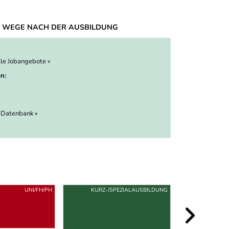
 WEGE NACH DER AUSBILDUNG
lle Jobangebote »
n:
 Datenbank »
UNI/FH/PH
KURZ-/SPEZIALAUSBILDUNG