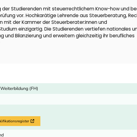
ng der Studierenden mit steuerrechtlichem Know-how und be
nprüfung vor. Hochkarätige Lehrende aus Steuerberatung, Re
on mit der Kammer der Steuerberater:innen und
udium einzigartig. Die Studierenden vertiefen nationales u
 und Bilanzierung und erweitern gleichzeitig ihr berufliches
)
Weiterbildung (FH)
fikationsregister
Externer Link
nd