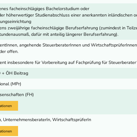
nes facheinschlägiges Bachelorstudium oder
oder höherwertiger Studienabschluss einer anerkannten inländischen 
dungseinrichtung
ens zweijährige facheinschlägige Berufserfahrung (zumindest in Teilze
tundenausmaß, dafür mit anteilig längerer Berufserfahrung).
tentInnen, angehende SteuerberaterInnen und WirtschaftsprüferInnen
er offen.
ent insbesondere für Vorbereitung auf Fachprüfung für Steuerberater*
 + ÖH Beitrag
ional (MPr)
senschaften (FH)
ationen
n, UnternehmensberaterIn, WirtschaftsprüferIn
ationen