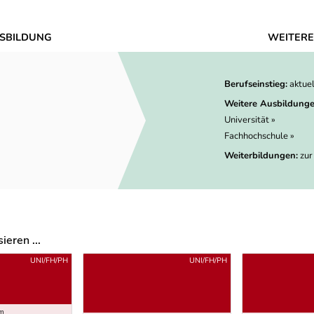
SBILDUNG
WEITERE
Berufseinstieg:
aktue
Weitere Ausbildunge
Universität »
Fachhochschule »
Weiterbildungen:
zur
eren ...
UNI/FH/PH
UNI/FH/PH
um