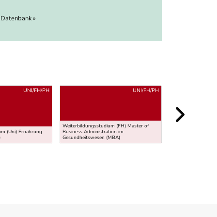
 Datenbank »
UNI/FH/PH
UNI/FH/PH
KURZ-/
Weiterbildungsstudium (FH) Master of
um (Uni) Ernährung
Business Administration im
BFI - Ausbildung zu
)
Gesundheitswesen (MBA)
Gong)