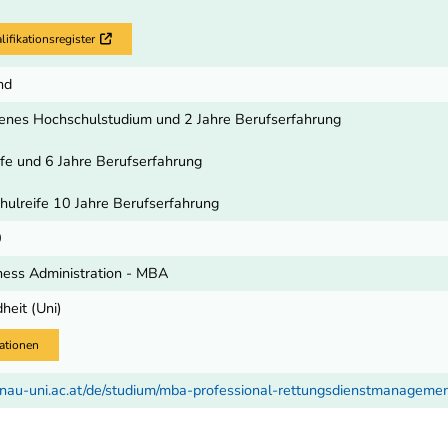
fikationsregister
Externer Link
nd
enes Hochschulstudium und 2 Jahre Berufserfahrung
fe und 6 Jahre Berufserfahrung
ulreife 10 Jahre Berufserfahrung
0
ness Administration - MBA
heit (Uni)
ationen
nau-uni.ac.at/de/studium/mba-professional-rettungsdienstmanageme