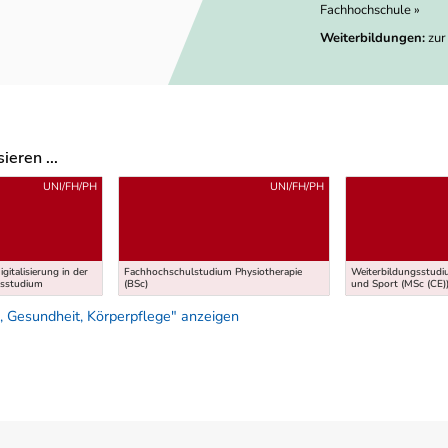
Fachhochschule »
Weiterbildungen:
zur
eren ...
UNI/FH/PH
UNI/FH/PH
gitalisierung in der
Fachhochschulstudium Physiotherapie
Weiterbildungsstudi
gsstudium
(BSc)
und Sport (MSc (CE)
 Gesundheit, Körperpflege" anzeigen