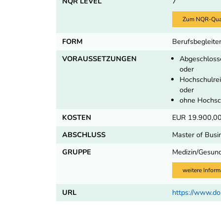
NQR LEVEL
7
Zum NQR-Quali
FORM
Berufsbegleite
VORAUSSETZUNGEN
Abgeschloss
oder
Hochschulrei
oder
ohne Hochsch
KOSTEN
EUR 19.900,0
ABSCHLUSS
Master of Busi
GRUPPE
Medizin/Gesund
weitere Inform
URL
https://www.do