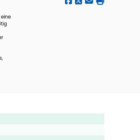
 eine
tig
er
s,