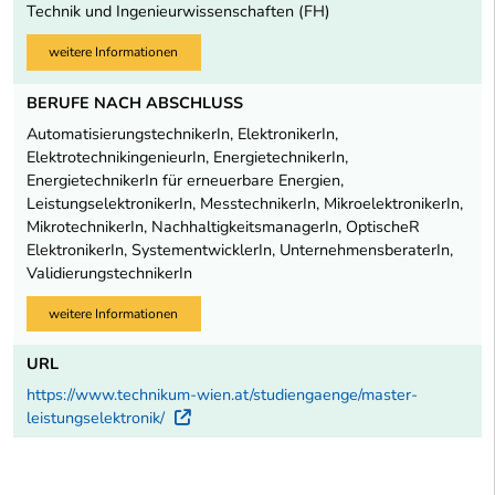
Technik und Ingenieurwissenschaften (FH)
weitere Informationen
BERUFE NACH ABSCHLUSS
AutomatisierungstechnikerIn, ElektronikerIn,
ElektrotechnikingenieurIn, EnergietechnikerIn,
EnergietechnikerIn für erneuerbare Energien,
LeistungselektronikerIn, MesstechnikerIn, MikroelektronikerIn,
MikrotechnikerIn, NachhaltigkeitsmanagerIn, OptischeR
ElektronikerIn, SystementwicklerIn, UnternehmensberaterIn,
ValidierungstechnikerIn
weitere Informationen
URL
https://www.technikum-wien.at/studiengaenge/master-
leistungselektronik/
Externer Link