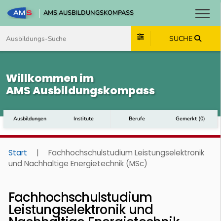
AMS AUSBILDUNGSKOMPASS
Toggl
Zum Inhalt springen
Zum Navmenü springen
Zur Suche springen
Zum Footer springen
SUCHE
Willkommen im
AMS Ausbildungskompass
Ausbildungen
Institute
Berufe
Gemerkt
(
0
)
Start
|
Fachhochschulstudium Leistungselektronik
und Nachhaltige Energietechnik (MSc)
Fachhochschulstudium
Leistungselektronik und