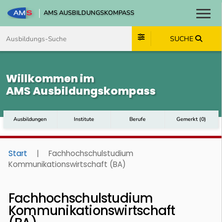
AMS AUSBILDUNGSKOMPASS
Toggl
Zum Inhalt springen
Zum Navmenü springen
Zur Suche springen
Zum Footer springen
SUCHE
Willkommen im
AMS Ausbildungskompass
Ausbildungen
Institute
Berufe
Gemerkt
(
0
)
Start
|
Fachhochschulstudium
Kommunikationswirtschaft (BA)
Fachhochschulstudium
Kommunikationswirtschaft