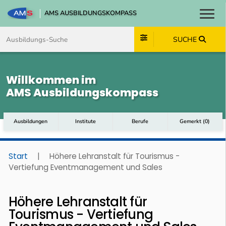
AMS AUSBILDUNGSKOMPASS
Toggl
Zum Inhalt springen
Zum Navmenü springen
Zur Suche springen
Zum Footer springen
SUCHE
Willkommen im
AMS Ausbildungskompass
Ausbildungen
Institute
Berufe
Gemerkt
(
0
)
Start
|
Höhere Lehranstalt für Tourismus -
Vertiefung Eventmanagement und Sales
Höhere Lehranstalt für
Tourismus - Vertiefung