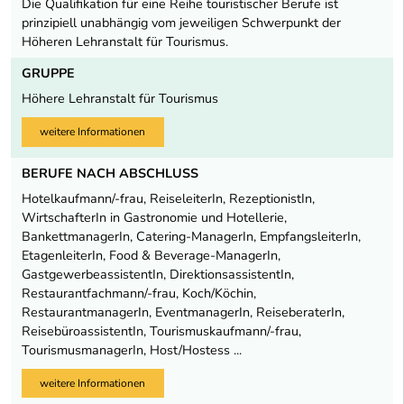
Die Qualifikation für eine Reihe touristischer Berufe ist
prinzipiell unabhängig vom jeweiligen Schwerpunkt der
Höheren Lehranstalt für Tourismus.
GRUPPE
Höhere Lehranstalt für Tourismus
weitere Informationen
BERUFE NACH ABSCHLUSS
Hotelkaufmann/-frau, ReiseleiterIn, RezeptionistIn,
WirtschafterIn in Gastronomie und Hotellerie,
BankettmanagerIn, Catering-ManagerIn, EmpfangsleiterIn,
EtagenleiterIn, Food & Beverage-ManagerIn,
GastgewerbeassistentIn, DirektionsassistentIn,
Restaurantfachmann/-frau, Koch/Köchin,
RestaurantmanagerIn, EventmanagerIn, ReiseberaterIn,
ReisebüroassistentIn, Tourismuskaufmann/-frau,
TourismusmanagerIn, Host/Hostess ...
weitere Informationen