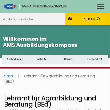
AMS AUSBILDUNGSKOMPASS
Toggl
Zum Inhalt springen
Zum Navmenü springen
Zur Suche springen
Zum Footer springen
SUCHE
Willkommen im
AMS Ausbildungskompass
Ausbildungen
Institute
Berufe
Gemerkt
(
0
)
Start
|
Lehramt für Agrarbildung und Beratung
(BEd)
Lehramt für Agrarbildung und
Beratung (BEd)