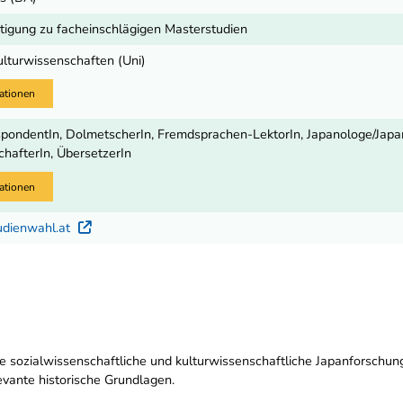
igung zu facheinschlägigen Masterstudien
ulturwissenschaften (Uni)
ationen
ondentIn, DolmetscherIn, Fremdsprachen-LektorIn, Japanologe/Japanolo
hafterIn, ÜbersetzerIn
ationen
udienwahl.at
Externer Link
e sozialwissenschaftliche und kulturwissenschaftliche Japanforschung
vante historische Grundlagen.