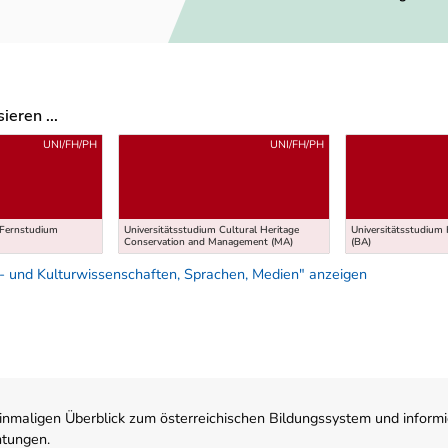
eren ...
UNI/FH/PH
UNI/FH/PH
/ Fernstudium
Universitätsstudium Cultural Heritage
Universitätsstudium
Conservation and Management (MA)
(BA)
- und Kulturwissenschaften, Sprachen, Medien" anzeigen
nmaligen Überblick zum österreichischen Bildungssystem und informi
htungen.