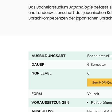
Das Bachelorstudium
Japanologie
befasst s
und Landeswissenschaft des japanischen Kul
Sprachkompetenzen der japanischen Sprach
AUSBILDUNGSART
Bachelorstudiu
DAUER
6 Semester
NQR LEVEL
6
Zum NQR-Quali
FORM
Vollzeit
VORAUSSETZUNGEN
Reifeprüfung
ABSCHLUSS
Bachelor of Ar