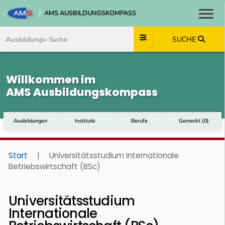
AMS AUSBILDUNGSKOMPASS
Toggl
Zum Inhalt springen
Zum Navmenü springen
Zur Suche springen
Zum Footer springen
SUCHE
Willkommen im
AMS Ausbildungskompass
Ausbildungen
Institute
Berufe
Gemerkt
(
0
)
Start
|
Universitätsstudium Internationale
Betriebswirtschaft (BSc)
Universitätsstudium
Internationale