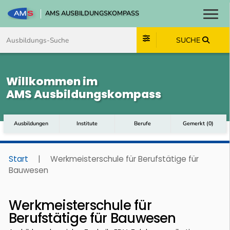
AMS AUSBILDUNGSKOMPASS
Toggl
Zum Inhalt springen
Zum Navmenü springen
Zur Suche springen
Zum Footer springen
SUCHE
Willkommen im
AMS Ausbildungskompass
Ausbildungen
Institute
Berufe
Gemerkt
(
0
)
Start
|
Werkmeisterschule für Berufstätige für
Bauwesen
Werkmeisterschule für
Berufstätige für Bauwesen