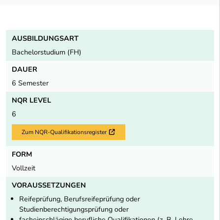
AUSBILDUNGSART
Bachelorstudium (FH)
DAUER
6 Semester
NQR LEVEL
6
Zum NQR-Qualifikationsregister
Externer Link
FORM
Vollzeit
VORAUSSETZUNGEN
Reifeprüfung, Berufsreifeprüfung oder
Studienberechtigungsprüfung oder
facheinschlägige berufliche Qualifikationen (z. B. Lehre,