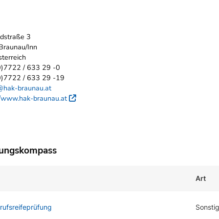
e
ldstraße 3
Braunau/Inn
terreich
0)7722 / 633 29 -0
0)7722 / 633 29 -19
@hak-braunau.at
//www.hak-braunau.at
Externer Link
dungskompass
Art
rufsreifeprüfung
Sonsti