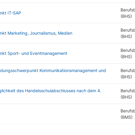
Berufs
nkt IT-SAP
(BHS)
Berufs
kt Marketing, Journalismus, Medien
(BHS)
Berufs
nkt Sport- und Eventmanagement
(BHS)
sbildungsschwerpunkt Kommunikationsmanagement und
Berufs
(BHS)
glichkeit des Handelsschulabschlusses nach dem 4.
Berufs
(BHS)
Berufsb
(BMS)