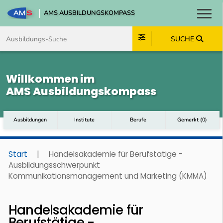
AMS AUSBILDUNGSKOMPASS
Toggl
Zum Inhalt springen
Zum Navmenü springen
Zur Suche springen
Zum Footer springen
SUCHE
Willkommen im
AMS Ausbildungskompass
Ausbildungen
Institute
Berufe
Gemerkt
(
0
)
Start
|
Handelsakademie für Berufstätige -
Ausbildungsschwerpunkt
Kommunikationsmanagement und Marketing (KMMA)
Handelsakademie für
Berufstätige -