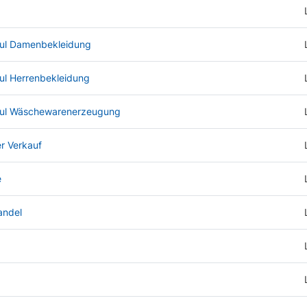
dul Damenbekleidung
ul Herrenbekleidung
dul Wäschewarenerzeugung
er Verkauf
e
andel