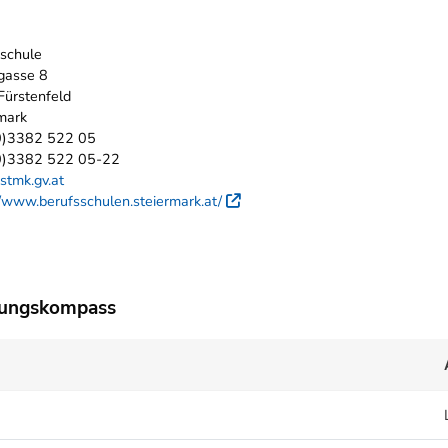
schule
gasse 8
ürstenfeld
mark
0)3382 522 05
0)3382 522 05-22
stmk.gv.at
//www.berufsschulen.steiermark.at/
Externer Link
dungskompass