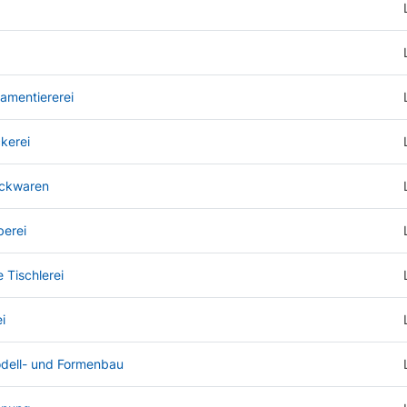
amentiererei
kerei
ickwaren
berei
 Tischlerei
i
odell- und Formenbau