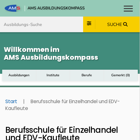
AMS AUSBILDUNGSKOMPASS
Toggl
Zum Inhalt springen
Zum Navmenü springen
Zur Suche springen
Zum Footer springen
SUCHE
Willkommen im
AMS Ausbildungskompass
Ausbildungen
Institute
Berufe
Gemerkt
(
0
)
Start
|
Berufsschule für Einzelhandel und EDV-
Kaufleute
Berufsschule für Einzelhandel
und EDV-Kaufleute