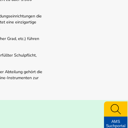
dungseinrichtungen die
t eine einzigartige
.
er Grad, etc.) führen
üllter Schulpflicht,
er Abteilung gehört die
line-Instrumenten zur
AMS
Suchportal