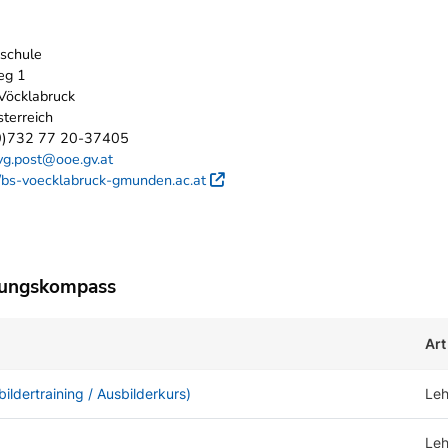
schule
eg 1
Vöcklabruck
terreich
0)732 77 20-37405
vg.post@ooe.gv.at
//bs-voecklabruck-gmunden.ac.at
Externer Link
dungskompass
Art
ildertraining / Ausbilderkurs)
Le
Leh