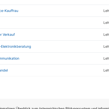
e-Kauffrau
Leh
Leh
er Verkauf
Leh
-Elektronikberatung
Leh
ommunikation
Leh
andel
Leh
nmaligen Überblick zum österreichischen Bildungssystem und informi