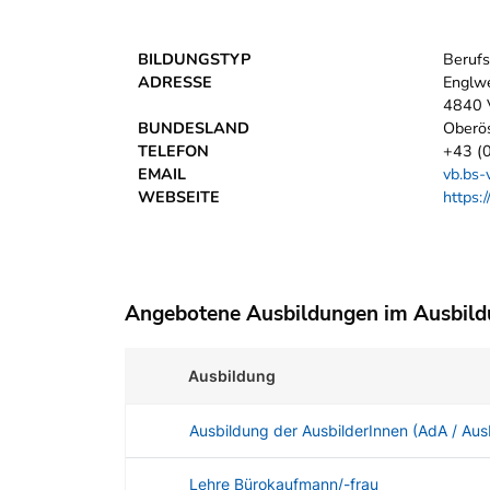
BILDUNGSTYP
Berufs
ADRESSE
Englw
4840 
BUNDESLAND
Oberös
TELEFON
+43 (
EMAIL
vb.bs-
WEBSEITE
https:
Angebotene Ausbildungen im Ausbil
Ausbildung
Ausbildung der AusbilderInnen (AdA / Ausb
Lehre Bürokaufmann/-frau