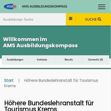
AMS AUSBILDUNGSKOMPASS
Toggl
Zum Inhalt springen
Zum Navmenü springen
Zur Suche springen
Zum Footer springen
SUCHE
Willkommen im
AMS Ausbildungskompass
Ausbildungen
Institute
Berufe
Gemerkt
(
0
)
Start
|
Höhere Bundeslehranstalt für Tourismus
Krems
Höhere Bundeslehranstalt für
Tourismus Krems