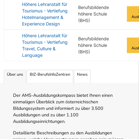
Höhere Lehranstalt für
Berufsbildende
Tourismus - Vertiefung
höhere Schule
Aus
Hotelmanagement &
(BHS)
Experience Design
Höhere Lehranstalt für
Berufsbildende
Tourismus - Vertiefung
höhere Schule
Aus
Travel, Culture &
(BHS)
Language
Angebotene Ausbildungen Tabelle
Über uns
BIZ-BerufsInfoZentren
News
Der AMS-Ausbildungskompass bietet Ihnen einen
einmaligen Überblick zum österreichischen
Bildungssystem und informiert zu über 3.500
Ausbildungen und zu über 1.100
Ausbildungseinrichtungen.
Detaillierte Beschreibungen zu den Ausbildungen