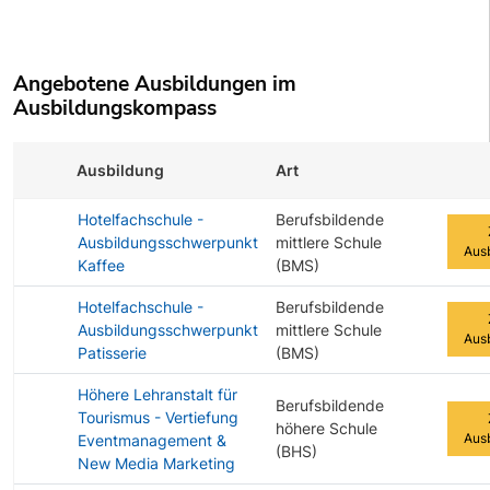
Angebotene Ausbildungen im
Ausbildungskompass
Ausbildung
Art
Zur A
Hotelfachschule -
Berufsbildende
Ausbildungsschwerpunkt
mittlere Schule
Aus
Kaffee
(BMS)
Hotelfachschule -
Berufsbildende
Ausbildungsschwerpunkt
mittlere Schule
Aus
Patisserie
(BMS)
Höhere Lehranstalt für
Berufsbildende
Tourismus - Vertiefung
höhere Schule
Aus
Eventmanagement &
(BHS)
New Media Marketing