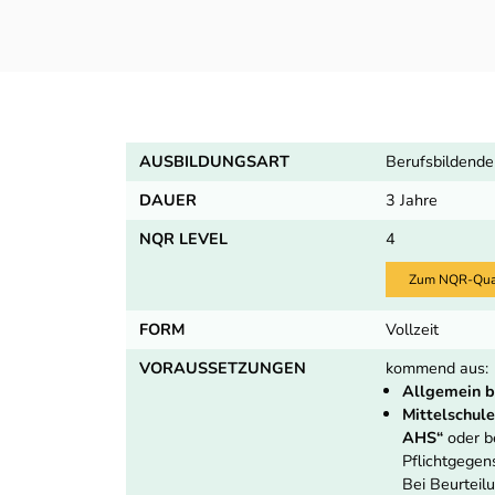
AUSBILDUNGSART
Berufsbildende
DAUER
3 Jahre
NQR LEVEL
4
Zum NQR-Quali
FORM
Vollzeit
VORAUSSETZUNGEN
kommend aus:
Allgemein b
Mittelschule
AHS“
oder b
Pflichtgegen
Bei Beurteil