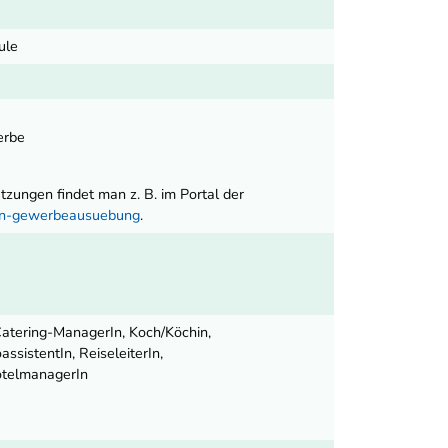
ule
erbe
ungen findet man z. B. im Portal der
nen-gewerbeausuebung
.
 Catering-ManagerIn, Koch/Köchin,
ssistentIn, ReiseleiterIn,
otelmanagerIn