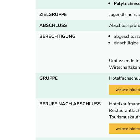
Polytechnisc
ZIELGRUPPE
Jugendliche na
ABSCHLUSS
Abschlussprüf
BERECHTIGUNG
abgeschloss
einschlägig
Umfassende Inf
Wirtschaftska
GRUPPE
Hotelfachschu
weitere Inform
BERUFE NACH ABSCHLUSS
Hotelkaufmann/
Restaurantfachm
Tourismuskaufm
weitere Inform