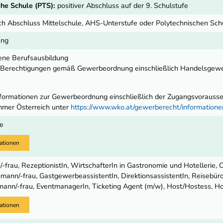
he Schule (PTS):
positiver Abschluss auf der 9. Schulstufe
ch Abschluss Mittelschule, AHS-Unterstufe oder Polytechnischen Sch
ung
ene Berufsausbildung
e Berechtigungen gemäß Gewerbeordnung einschließlich Handelsgew
ormationen zur Gewerbeordnung einschließlich der Zugangsvoraussetz
mmer Österreich unter
https://www.wko.at/gewerberecht/informatio
le
ationen
-frau, RezeptionistIn, WirtschafterIn in Gastronomie und Hotellerie,
ann/-frau, GastgewerbeassistentIn, DirektionsassistentIn, Reisebüroa
ann/-frau, EventmanagerIn, Ticketing Agent (m/w), Host/Hostess, H
ationen