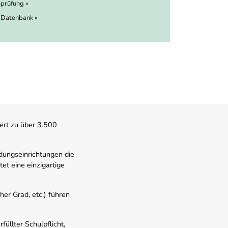
prüfung »
 Datenbank »
ert zu über 3.500
dungseinrichtungen die
t eine einzigartige
.
er Grad, etc.) führen
üllter Schulpflicht,