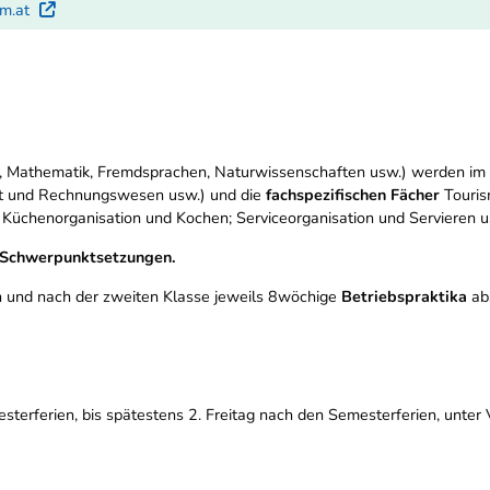
um.at
Externer Link
 Mathematik, Fremdsprachen, Naturwissenschaften usw.) werden im
ft und Rechnungswesen usw.) und die
fachspezifischen Fächer
Touris
üchenorganisation und Kochen; Serviceorganisation und Servieren us
Schwerpunktsetzungen.
 und nach der zweiten Klasse jeweils 8wöchige
Betriebspraktika
abs
erferien, bis spätestens 2. Freitag nach den Semesterferien, unter V