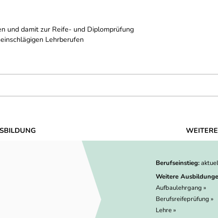
n und damit zur Reife- und Diplomprüfung
heinschlägigen Lehrberufen
SBILDUNG
WEITERE
Berufseinstieg:
aktue
Weitere Ausbildunge
Aufbaulehrgang »
Berufsreifeprüfung »
Lehre »