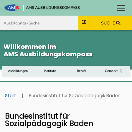
AMS AUSBILDUNGSKOMPASS
Toggl
Zum Inhalt springen
Zum Navmenü springen
Zur Suche springen
Zum Footer springen
SUCHE
Willkommen im
AMS Ausbildungskompass
Ausbildungen
Institute
Berufe
Gemerkt
(
0
)
Start
|
Bundesinstitut für Sozialpädagogik Baden
Bundesinstitut für
Sozialpädagogik Baden