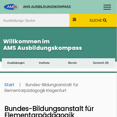
AMS AUSBILDUNGSKOMPASS
Toggl
Zum Inhalt springen
Zum Navmenü springen
Zur Suche springen
Zum Footer springen
SUCHE
Willkommen im
AMS Ausbildungskompass
Ausbildungen
Institute
Berufe
Gemerkt
(
0
)
Start
|
Bundes-Bildungsanstalt für
Elementarpädagogik Klagenfurt
Bundes-Bildungsanstalt für
Elementarpädagogik