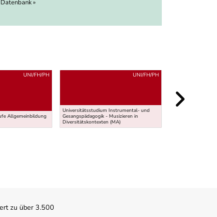
 Datenbank »
UNI/FH/PH
UNI/FH/PH
Universitätsstudium Instrumental- und
fe Allgemeinbildung
Gesangspädagogik - Musizieren in
Lehramt Sekundarst
Diversitätskontexten (MA)
- Ethik (BEd)
ert zu über 3.500