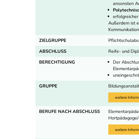
ansonsten Au
Polytechnisc
erfolgreiche
Außerdem ist 
Kommunikations
ZIELGRUPPE
Pflichtschulabs
ABSCHLUSS
Reife- und Dip
BERECHTIGUNG
Der Abschlus
Elementarpä
uneingeschrä
GRUPPE
Bildungsanstal
weitere Inform
BERUFE NACH ABSCHLUSS
Elementarpädag
Hortpädagoge/
weitere Inform