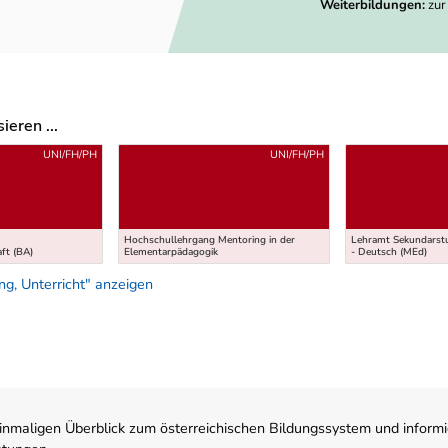
Weiterbildungen:
zur
eren ...
UNI/FH/PH
UNI/FH/PH
Hochschullehrgang Mentoring in der
Lehramt Sekundarstu
ft (BA)
Elementarpädagogik
- Deutsch (MEd)
g, Unterricht" anzeigen
nmaligen Überblick zum österreichischen Bildungssystem und informi