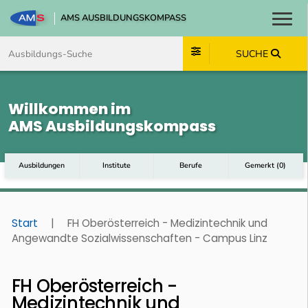
AMS AUSBILDUNGSKOMPASS
Toggl
Zum Inhalt springen
Zum Navmenü springen
Zur Suche springen
Zum Footer springen
SUCHE
Willkommen im
AMS Ausbildungskompass
Ausbildungen
Institute
Berufe
Gemerkt
(
0
)
Start
|
FH Oberösterreich - Medizintechnik und
Angewandte Sozialwissenschaften - Campus Linz
FH Oberösterreich -
Medizintechnik und