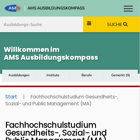
AMS AUSBILDUNGSKOMPASS
Toggl
Zum Inhalt springen
Zum Navmenü springen
Zur Suche springen
Zum Footer springen
SUCHE
Willkommen im
AMS Ausbildungskompass
Ausbildungen
Institute
Berufe
Gemerkt
(
0
)
Start
|
Fachhochschulstudium Gesundheits-,
Sozial- und Public Management (MA)
Fachhochschulstudium
Gesundheits-, Sozial- und