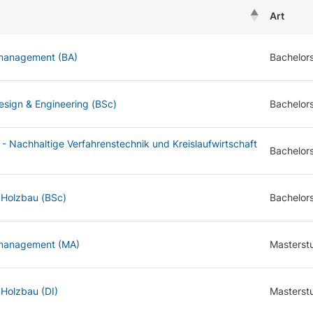
Art
management (BA)
Bachelor
esign & Engineering (BSc)
Bachelor
 Nachhaltige Verfahrenstechnik und Kreislaufwirtschaft
Bachelor
 Holzbau (BSc)
Bachelor
tmanagement (MA)
Masterst
Holzbau (DI)
Masterst