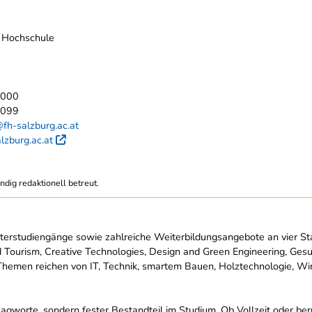
 Hochschule
2000
2099
fh-salzburg.ac.at
lzburg.ac.at
Externer Link
ndig redaktionell betreut.
terstudiengänge sowie zahlreiche Weiterbildungsangebote an vier S
Tourism, Creative Technologies, Design and Green Engineering, Ges
Die Themen reichen von IT, Technik, smartem Bauen, Holztechnologie, W
lagworte, sondern fester Bestandteil im Studium. Ob Vollzeit oder ber