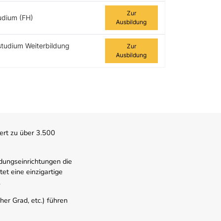
Zur
udium (FH)
Ausbildung
studium Weiterbildung
Zur
Ausbildung
ert zu über 3.500
dungseinrichtungen die
t eine einzigartige
.
er Grad, etc.) führen