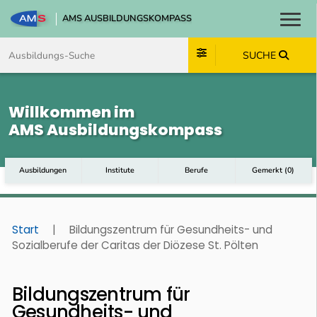
AMS AUSBILDUNGSKOMPASS
Toggl
Zum Inhalt springen
Zum Navmenü springen
Zur Suche springen
Zum Footer springen
SUCHE
Willkommen im
AMS Ausbildungskompass
Ausbildungen
Institute
Berufe
Gemerkt
(
0
)
Start
|
Bildungszentrum für Gesundheits- und
Sozialberufe der Caritas der Diözese St. Pölten
Bildungszentrum für
Gesundheits- und