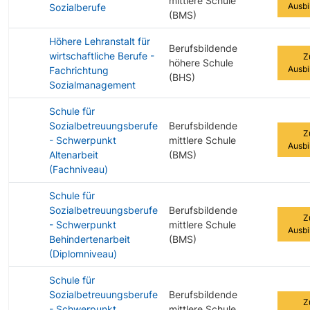
mittlere Schule
Ausbi
Sozialberufe
(BMS)
Höhere Lehranstalt für
Berufsbildende
wirtschaftliche Berufe -
Z
höhere Schule
Ausbi
Fachrichtung
(BHS)
Sozialmanagement
Schule für
Sozialbetreuungsberufe
Berufsbildende
Z
- Schwerpunkt
mittlere Schule
Ausbi
Altenarbeit
(BMS)
(Fachniveau)
Schule für
Sozialbetreuungsberufe
Berufsbildende
Z
- Schwerpunkt
mittlere Schule
Ausbi
Behindertenarbeit
(BMS)
(Diplomniveau)
Schule für
Sozialbetreuungsberufe
Berufsbildende
Z
- Schwerpunkt
mittlere Schule