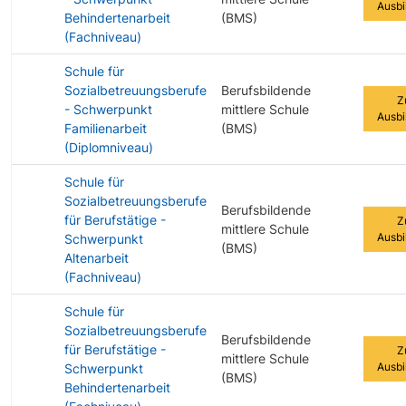
Ausbi
Behindertenarbeit
(BMS)
(Fachniveau)
Schule für
Sozialbetreuungsberufe
Berufsbildende
Z
- Schwerpunkt
mittlere Schule
Ausbi
Familienarbeit
(BMS)
(Diplomniveau)
Schule für
Sozialbetreuungsberufe
Berufsbildende
für Berufstätige -
Z
mittlere Schule
Ausbi
Schwerpunkt
(BMS)
Altenarbeit
(Fachniveau)
Schule für
Sozialbetreuungsberufe
Berufsbildende
für Berufstätige -
Z
mittlere Schule
Ausbi
Schwerpunkt
(BMS)
Behindertenarbeit