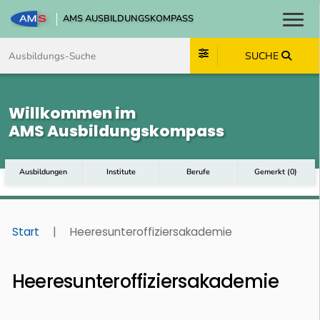
AMS AUSBILDUNGSKOMPASS
Toggl
Zum Inhalt springen
Zum Navmenü springen
Zur Suche springen
Zum Footer springen
SUCHE
Willkommen im
AMS Ausbildungskompass
Ausbildungen
Institute
Berufe
Gemerkt
(
0
)
Start
|
Heeresunteroffiziersakademie
Heeresunteroffiziersakademie