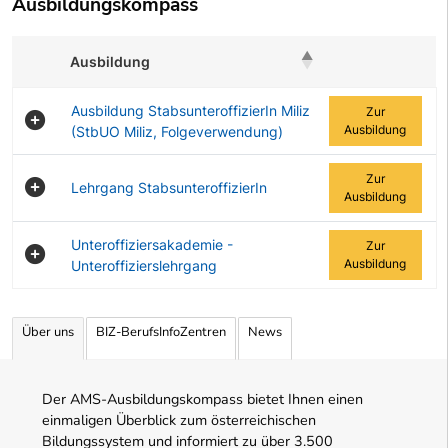
Ausbildungskompass
Ausbildung
Zur Ausbildung
Ausbildung StabsunteroffizierIn Miliz
Zur
Ausbildung
(StbUO Miliz, Folgeverwendung)
Zur
Lehrgang StabsunteroffizierIn
Ausbildung
Unteroffiziersakademie -
Zur
Ausbildung
Unteroffizierslehrgang
Angebotene Ausbildungen Tabelle
Über uns
BIZ-BerufsInfoZentren
News
Der AMS-Ausbildungskompass bietet Ihnen einen
einmaligen Überblick zum österreichischen
Bildungssystem und informiert zu über 3.500