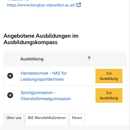
https://www.borglsp-stpoelten.ac.at/
Externer Link
Angebotene Ausbildungen im
Ausbildungskompass
Ausbildung
Zur Ausbildung
Handelsschule - HAS für
Zur
Ausbildung
LeistungssportlerInnen
Sportgymnasium -
Zur
Ausbildung
Oberstufenrealgymnasium
Angebotene Ausbildungen Tabelle
Über uns
BIZ-BerufsInfoZentren
News