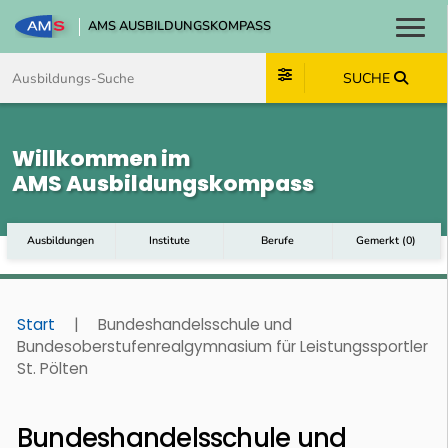
AMS AUSBILDUNGSKOMPASS
Toggl
Zum Inhalt springen
Zum Navmenü springen
Zur Suche springen
Zum Footer springen
SUCHE
Willkommen im
AMS Ausbildungskompass
Ausbildungen
Institute
Berufe
Gemerkt
(
0
)
Start
|
Bundeshandelsschule und
Bundesoberstufenrealgymnasium für Leistungssportler
St. Pölten
Bundeshandelsschule und