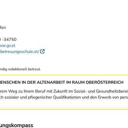
fen
0 -34750
oe.gv.at
nbetreuungsschule.at/
Externer Link
ndig redaktionell betreut.
MENSCHEN IN DER ALTENARBEIT IM RAUM OBERÖSTERREICH
rem Weg zu ihrem Beruf mit Zukunft im Sozial- und Gesundheitsberei
lich sozialer und pflegerischer Qualifikationen und den Erwerb von pe
dungskompass