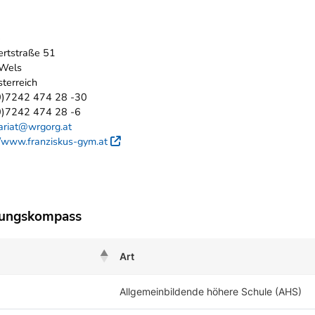
e
ertstraße 51
Wels
terreich
0)7242 474 28 -30
0)7242 474 28 -6
ariat@wrgorg.at
//www.franziskus-gym.at
Externer Link
dungskompass
Art
Allgemeinbildende höhere Schule (AHS)