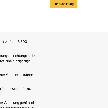
Zur Ausbildung
ert zu über 3.500
dungseinrichtungen die
t eine einzigartige
.
er Grad, etc.) führen
üllter Schulpflicht,
er Abteilung gehört die
line-Instrumenten zur