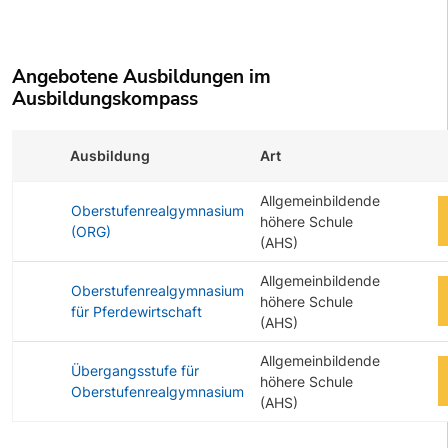
Angebotene Ausbildungen im
Ausbildungskompass
Ausbildung
Art
Z
Allgemeinbildende
Oberstufenrealgymnasium
höhere Schule
(ORG)
(AHS)
Allgemeinbildende
Oberstufenrealgymnasium
höhere Schule
für Pferdewirtschaft
(AHS)
Allgemeinbildende
Übergangsstufe für
höhere Schule
Oberstufenrealgymnasium
(AHS)
Angebotene Ausbildungen Tabelle