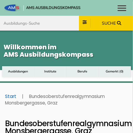
AMS AUSBILDUNGSKOMPASS
Toggl
Zum Inhalt springen
Zum Navmenü springen
Zur Suche springen
Zum Footer springen
SUCHE
Willkommen im
AMS Ausbildungskompass
Ausbildungen
Institute
Berufe
Gemerkt
(
0
)
Start
|
Bundesoberstufenrealgymnasium
Monsbergergasse, Graz
Bundesoberstufenrealgymnasium
Monsbergergasse, Graz