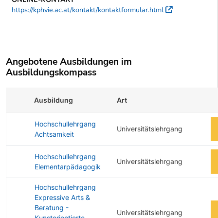
https://kphvie.ac.at/kontakt/kontaktformular.html
Externer L
Angebotene Ausbildungen im
Ausbildungskompass
Ausbildung
Art
Zu
Hochschullehrgang
Universitätslehrgang
Achtsamkeit
Hochschullehrgang
Universitätslehrgang
Elementarpädagogik
Hochschullehrgang
Expressive Arts &
Beratung -
Universitätslehrgang
Kunstorientierte